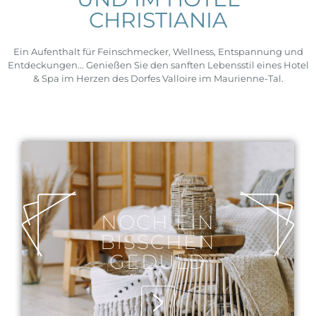
CHRISTIANIA
Ein Aufenthalt für Feinschmecker, Wellness, Entspannung und
Entdeckungen... Genießen Sie den sanften Lebensstil eines Hotel
& Spa im Herzen des Dorfes Valloire im Maurienne-Tal.
NOCH EIN
BISSCHEN
GEDULD