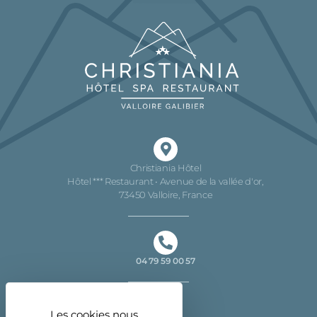
Christiania Hôtel
Hôtel *** Restaurant • Avenue de la vallée d'or,
73450 Valloire, France
04 79 59 00 57
Les cookies nous