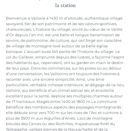
la station
Bienvenue à Valloire à 1430 m d’altitude, authentique village
savoyard, fier de son patrimoine et de ses valeurs sportives,
chaleureuses. L’histoire du village, ancré au cœur de la Vallée
d’Or depuis l’an mil, est une belle et longue transmission de
savoirs, de patrimoine, de culture, qui ont forgé son caractère
de village de montagne lové autour de sa belle église
baroque. L’accueil aussi fait partie de l’histoire du village. Le
col du Galibier, emprunté depuis des lustres, a façonné l’esprit
des habitants qui, cependant, ont su garder en main le destin
de leur pays. Dans les commerces, sur les pistes ou au détour
d’une conversation, les Valloirins ont toujours des histoires à
raconter avec une sincère simplicité. Ainsi, une âme
particulière, véritable richesse intérieure, se dégage de ce lieu.
Valloire, qui bénéficie d’un climat estival sec et ensoleillé
excellent pour la santé, déploie ses multiples charmes autour
de 17 hameaux, étagés entre 1400 et 1800 m.La commune
bénéficie des nombreux aspects des paysages montagnards :
elle débute ainsi vers 700 m sur les rives de l’Arc et culmine à
plus de 3500 m aux Aiguilles d’Arves. Lacs de montagne
bleutés des Cerces ou des Rochilles, majestueuse forêt du
Télégraphe, vallées alpines de la Neuvachette et de la